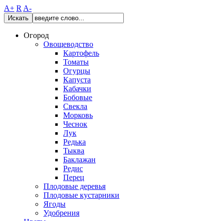
A+
R
A-
Искать
Огород
Овощеводство
Картофель
Томаты
Огурцы
Капуста
Кабачки
Бобовые
Свекла
Морковь
Чеснок
Лук
Редька
Тыква
Баклажан
Редис
Перец
Плодовые деревья
Плодовые кустарники
Ягоды
Удобрения