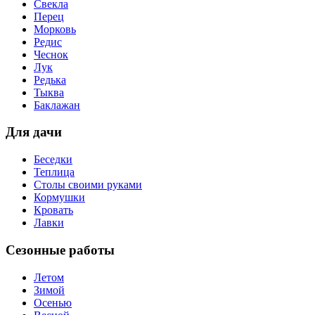
Свекла
Перец
Морковь
Редис
Чеснок
Лук
Редька
Тыква
Баклажан
Для дачи
Беседки
Теплица
Столы своими руками
Кормушки
Кровать
Лавки
Сезонные работы
Летом
Зимой
Осенью