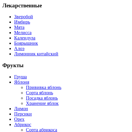
Лекарственные
Зверобой
Имбирь
Мята
Мелисса
Календула
Боярышник
Алоэ
Лимонник китайский
Фрукты
Груша
Яблоня
Прививка яблонь
Сорта яблонь
Посадка яблонь
Хранение яблок
Лимон
Персики
Орех
Абрикос
Сорта абрикоса