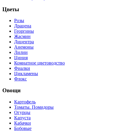
Цветы
Розы
Драцена
Георгины
Жасмин
Дицентра
Анемоны
Лилии
Циния
Комнатное цветоводство
Фиалки
Цикламены
Флокс
Овощи
Картофель
Томаты. Помидоры
Огурцы
Капуста
Кабачки
Бобовые