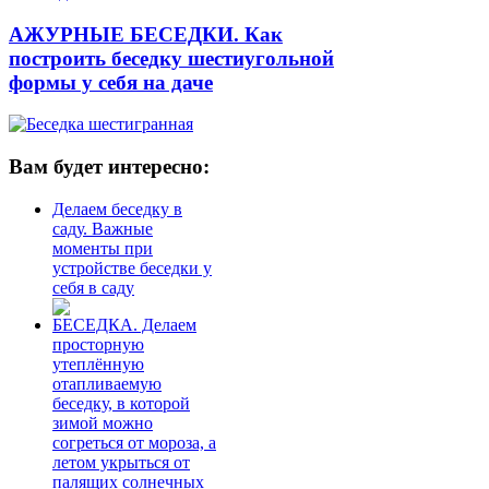
АЖУРНЫЕ БЕСЕДКИ. Как
построить беседку шестиугольной
формы у себя на даче
Вам будет интересно:
Делаем беседку в
саду. Важные
моменты при
устройстве беседки у
себя в саду
БЕСЕДКА. Делаем
просторную
утеплённую
отапливаемую
беседку, в которой
зимой можно
согреться от мороза, а
летом укрыться от
палящих солнечных