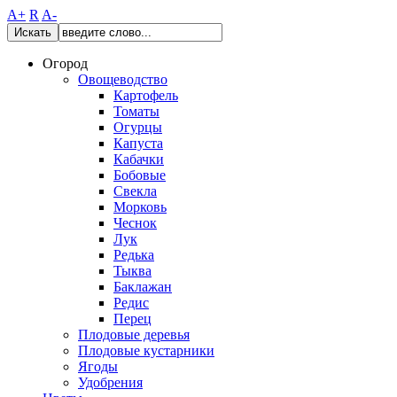
A+
R
A-
Искать
Огород
Овощеводство
Картофель
Томаты
Огурцы
Капуста
Кабачки
Бобовые
Свекла
Морковь
Чеснок
Лук
Редька
Тыква
Баклажан
Редис
Перец
Плодовые деревья
Плодовые кустарники
Ягоды
Удобрения