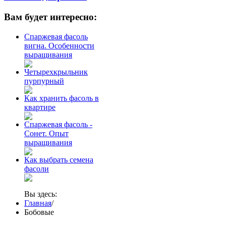
Вам будет интересно:
Спаржевая фасоль
вигна. Особенности
выращивания
Четырехкрыльник
пурпурный
Как хранить фасоль в
квартире
Спаржевая фасоль -
Сонет. Опыт
выращивания
Как выбрать семена
фасоли
Вы здесь:
Главная
/
Бобовые