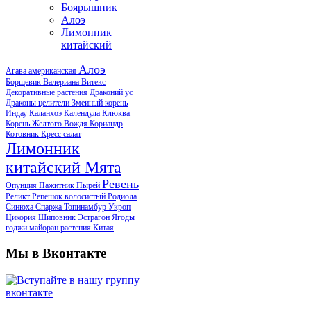
Боярышник
Алоэ
Лимонник
китайский
Алоэ
Агава американская
Борщевик
Валериана
Витекс
Декоративные растения
Драконий ус
Драконы целители
Змеиный корень
Индау
Каланхоэ
Календула
Клюква
Корень Желтого Вождя
Кориандр
Котовник
Кресс салат
Лимонник
китайский
Мята
Ревень
Опунция
Пажитник
Пырей
Реликт
Репешок волосистый
Родиола
Синюха
Спаржа
Топинамбур
Укроп
Цикория
Шиповник
Эстрагон
Ягоды
годжи
майоран
растения Китая
Мы в Вконтакте