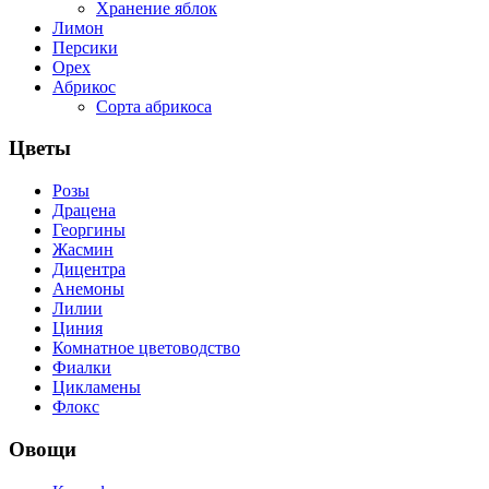
Хранение яблок
Лимон
Персики
Орех
Абрикос
Сорта абрикоса
Цветы
Розы
Драцена
Георгины
Жасмин
Дицентра
Анемоны
Лилии
Циния
Комнатное цветоводство
Фиалки
Цикламены
Флокс
Овощи