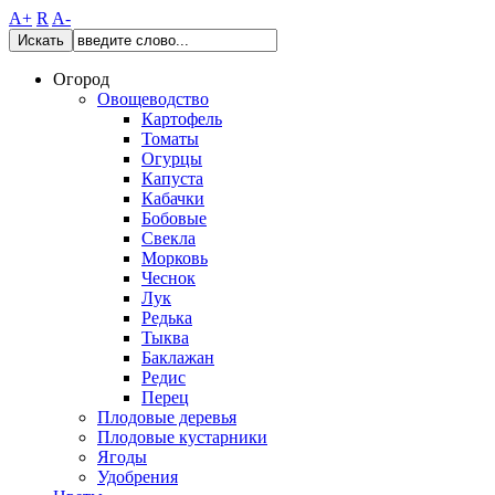
A+
R
A-
Искать
Огород
Овощеводство
Картофель
Томаты
Огурцы
Капуста
Кабачки
Бобовые
Свекла
Морковь
Чеснок
Лук
Редька
Тыква
Баклажан
Редис
Перец
Плодовые деревья
Плодовые кустарники
Ягоды
Удобрения