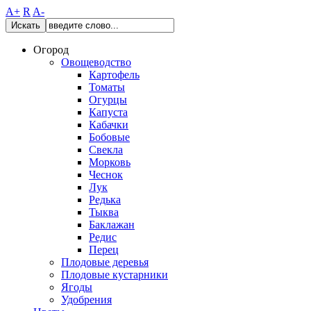
A+
R
A-
Искать
Огород
Овощеводство
Картофель
Томаты
Огурцы
Капуста
Кабачки
Бобовые
Свекла
Морковь
Чеснок
Лук
Редька
Тыква
Баклажан
Редис
Перец
Плодовые деревья
Плодовые кустарники
Ягоды
Удобрения