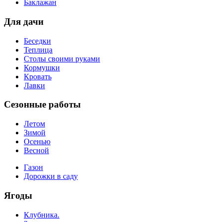
Баклажан
Для дачи
Беседки
Теплица
Столы своими руками
Кормушки
Кровать
Лавки
Сезонные работы
Летом
Зимой
Осенью
Весной
Газон
Дорожки в саду
Ягоды
Клубника.