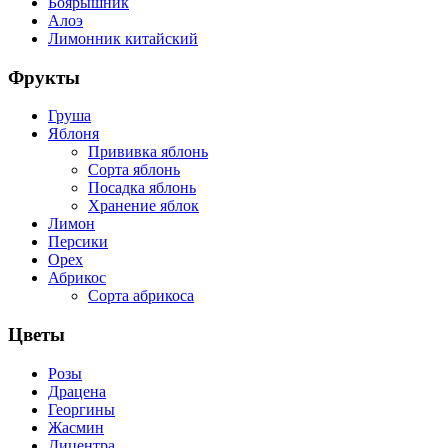
Боярышник
Алоэ
Лимонник китайский
Фрукты
Груша
Яблоня
Прививка яблонь
Сорта яблонь
Посадка яблонь
Хранение яблок
Лимон
Персики
Орех
Абрикос
Сорта абрикоса
Цветы
Розы
Драцена
Георгины
Жасмин
Дицентра