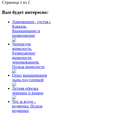
Страница 1 из 2
Вам будет интересно:
Лавровишня - гостья с
Кавказа.
Выращивание и
размножение
Черенкуем
жимолость.
Размножение
жимолости
черенкованием.
Польза жимолости
Опыт выращивания
дынь под пленкой
Летняя обрезка
черешни и вишни
Что за ягода –
водяника. Польза
водяники