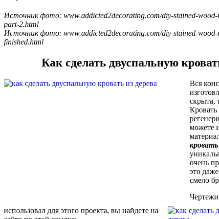
Источник фото: www.addicted2decorating.com/diy-stained-wood-ra
part-2.html
Источник фото: www.addicted2decorating.com/diy-stained-wood-ra
finished.html
Как сделать двуспальную кроват
Вся кон
изготов
скрыта, 
Кровать
регенер
можете 
материа
кровать 
уникальн
очень пр
это даже
смело бр
Чертежи 
использовал для этого проекта, вы найдете на