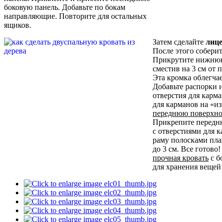
боковую панель. Добавьте по бокам
направляющие. Повторите для остальных
ящиков.
Затем сделайте
лиц
После этого соберит
Прикрутите нижнюю
сместив на 3 см от 
Эта кромка облегча
Добавьте распорки и
отверстия для карма
для карманов на «и
переднюю поверхно
Прикрепите передн
с отверстиями для 
раму полосками пла
до 3 см. Все готово!
прочная кровать
с б
для хранения вещей