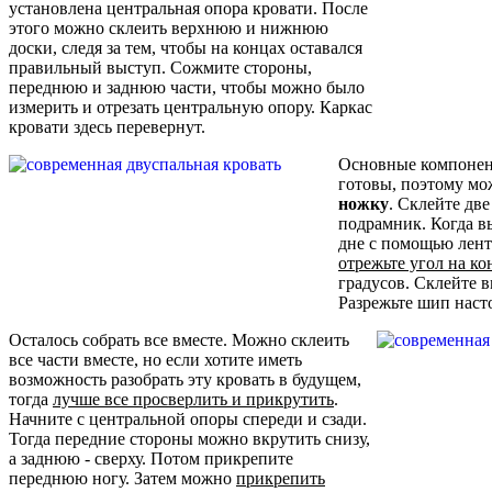
установлена центральная опора кровати. После
этого можно склеить верхнюю и нижнюю
доски, следя за тем, чтобы на концах оставался
правильный выступ. Сожмите стороны,
переднюю и заднюю части, чтобы можно было
измерить и отрезать центральную опору. Каркас
кровати здесь перевернут.
Основные компонен
готовы, поэтому м
ножку
. Склейте две
подрамник. Когда в
дне с помощью лент
отрежьте угол на ко
градусов. Склейте вм
Разрежьте шип наст
Осталось собрать все вместе. Можно склеить
все части вместе, но если хотите иметь
возможность разобрать эту кровать в будущем,
тогда
лучше все просверлить и прикрутить
.
Начните с центральной опоры спереди и сзади.
Тогда передние стороны можно вкрутить снизу,
а заднюю - сверху. Потом прикрепите
переднюю ногу. Затем можно
прикрепить