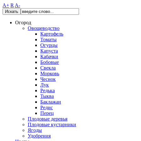
A+
R
A-
Искать
Огород
Овощеводство
Картофель
Томаты
Огурцы
Капуста
Кабачки
Бобовые
Свекла
Морковь
Чеснок
Лук
Редька
Тыква
Баклажан
Редис
Перец
Плодовые деревья
Плодовые кустарники
Ягоды
Удобрения