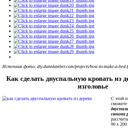
Источник фото: diy.dunnlumber.com/projects/how-to-make-a-bed-
Как сделать двуспальную кровать из д
изголовье
С этой 
сможете
двуспал
своими 
рассчита
90 х 200