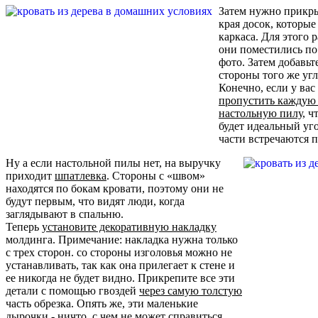
Затем нужно прикр
края досок, которые
каркаса. Для этого 
они поместились по 
фото. Затем добавьт
стороны того же угл
Конечно, если у ва
пропустить каждую и
настольную пилу
, ч
будет идеальный уго
части встречаются п
Ну а если настольной пилы нет, на выручку
приходит
шпатлевка
. Стороны с «швом»
находятся по бокам кровати, поэтому они не
будут первым, что видят люди, когда
заглядывают в спальню.
Теперь
установите декоративную накладку
молдинга. Примечание: накладка нужна только
с трех сторон. со стороны изголовья можно не
устанавливать, так как она прилегает к стене и
ее никогда не будет видно. Прикрепите все эти
детали с помощью гвоздей
через самую толстую
часть обрезка. Опять же, эти маленькие
дырочки - ничто, с чем не может справиться