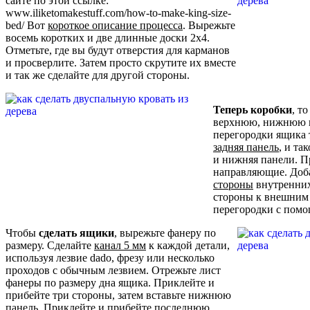
сайте по этой ссылке:
www.iliketomakestuff.com/how-to-make-king-size-
bed/ Вот
короткое описание процесса
. Вырежьте
восемь коротких и две длинные доски 2х4.
Отметьте, где вы будут отверстия для карманов
и просверлите. Затем просто скрутите их вместе
и так же сделайте для другой стороны.
Теперь коробки
, т
верхнюю, нижнюю и
перегородки ящика 
задняя панель
, и та
и нижняя панели. П
направляющие. Доб
стороны
внутренних
стороны к внешним
перегородки с помо
Чтобы
сделать ящики
, вырежьте фанеру по
размеру. Сделайте
канал 5 мм
к каждой детали,
используя лезвие dado, фрезу или несколько
проходов с обычным лезвием. Отрежьте лист
фанеры по размеру дна ящика. Приклейте и
прибейте три стороны, затем вставьте нижнюю
панель. Приклейте и прибейте последнюю