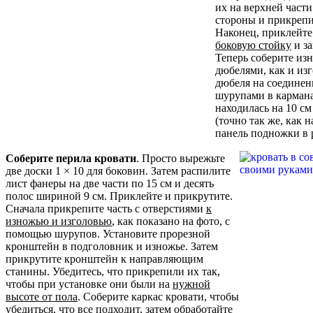
их на верхней части
стороны и прикрепи
Наконец, приклейте
боковую стойку
и за
Теперь соберите изн
дюбелями, как и изг
дюбеля на соединен
шурупами в кармана
находилась на 10 с
(точно так же, как н
панель подножки в 
Соберите перила кровати
. Просто вырежьте
две доски 1 × 10 для боковин. Затем распилите
лист фанеры на две части по 15 см и десять
полос шириной 9 см. Приклейте и прикрутите.
Сначала прикрепите часть с отверстиями
к
изножью и изголовью
, как показано на фото, с
помощью шурупов. Установите прорезной
кронштейн в подголовник и изножье. Затем
прикрутите кронштейн к направляющим
станины. Убедитесь, что прикрепили их так,
чтобы при установке они были на
нужной
высоте от пола
. Соберите каркас кровати, чтобы
убедиться, что все подходит, затем обработайте