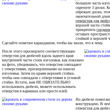
большую часть изгол
скрепите 3 доски. К
обрежьте доски, что
окончательной длин
отверстия для дюбе
верхней части стойк
прикрепить
соедини
оставьте пространс
стойкой и верхней ч
Сделайте пометки карандашом, чтобы вы знали, что к чему.
После этого просверлите соответствующие
отверстия для дюбелей вдоль заднего края
внутренней части стоек изголовья, как показано
на фото, убедившись, что отверстия совпадают
с отверстиями, просверленными на панели
изголовья. Затем по краям верхней стойки,
чтобы они совпадали с отверстиями в угловой
стойке. Кстати, вам НЕ ОБЯЗАТЕЛЬНО
использовать дюбели, можете использовать
отверстия в карманах или просто клей.
Но дюбели помогаю
конструкцию. В любо
отверстия для дюбе