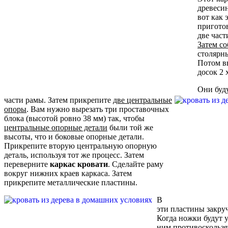
древеси
вот как 
приготов
две част
Затем со
столярн
Потом вы
досок 2 
Они буд
части рамы. Затем прикрепите
две центральные
опоры
. Вам нужно вырезать три проставочных
блока (высотой ровно 38 мм) так, чтобы
центральные опорные детали
были той же
высоты, что и боковые опорные детали.
Прикрепите вторую центральную опорную
деталь, используя тот же процесс. Затем
переверните
каркас кровати
. Сделайте раму
вокруг нижних краев каркаса. Затем
прикрепите металлические пластины.
В
эти пластины закр
Когда ножки будут 
ним
противоскольз