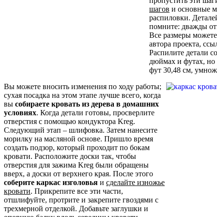
пропустить эти шаг
шагов
и основные м
распиловки. Детале
помните: дважды отм
Все размеры может
автора проекта, ссы
Распилите детали со
дюймах и футах, но 
фут 30,48 см, умнож
Вы можете вносить изменения по ходу работы;
сухая посадка на этом этапе лучше всего, когда
вы
собираете кровать из дерева в домашних
условиях
. Когда детали готовы, просверлите
отверстия с помощью кондуктора Kreg.
Следующий этап – шлифовка. Затем нанесите
морилку на масляной основе. Пришло время
создать подзор, который проходит по бокам
кровати. Расположите доски так, чтобы
отверстия для зажима Kreg были обращены
вверх, а доски от верхнего края. После этого
соберите каркас изголовья
и
сделайте изножье
кровати
. Прикрепите все эти части,
отшлифуйте, протрите и закрепите гвоздями с
трехмерной отделкой. Добавьте заглушки и