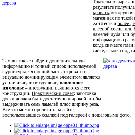
Тщательно вырезанн
результате получил
кровать
, которую в
магазинах по такой 
Хотя есть и
более д
клееной сосны или 
ламелей дуба или б
информацию о разме
когда скачаете план
сайте, ссылка под г
Там вы также найдете дополнительную
информацию и точный список используемой
фурнитуры. Основной частью кровати и
визуально доминирующим элементом является
устойчивое, но воздушное,
наклонное
изголовье
– инструкции начинаются с его
конструкции.
Практический совет
: заготовка
доски должна быть достаточно широкой, чтобы
выдерживать семь ламелей плюс ширину реза.
Все это можно прочитать на сайте,
воспользовавшись ссылкой под галереей с пошаговыми фото.