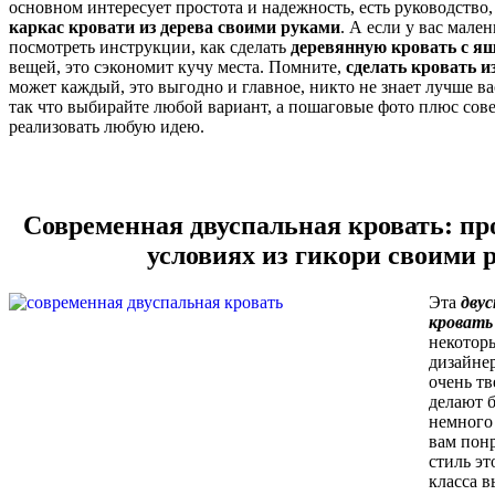
основном интересует простота и надежность, есть руководство,
каркас кровати из дерева своими руками
. А если у вас мале
посмотреть инструкции, как сделать
деревянную кровать с я
вещей, это сэкономит кучу места. Помните,
сделать кровать и
может каждый, это выгодно и главное, никто не знает лучше ва
так что выбирайте любой вариант, а пошаговые фото плюс сов
реализовать любую идею.
Современная двуспальная кровать: пр
условиях из гикори своими 
Эта
двус
кровать
некотор
дизайнер
очень тв
делают б
немного
вам пон
стиль эт
класса в