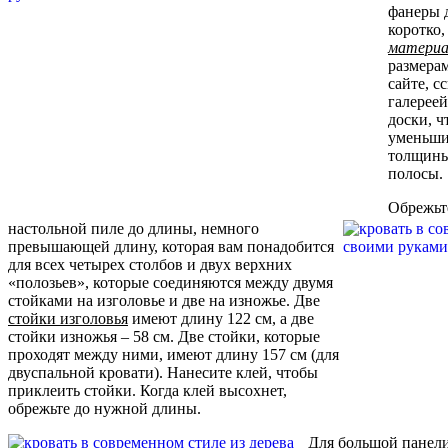
фанеры д
коротко,
материа
размера
сайте, с
галереей
доски, ч
уменьши
толщины.
полосы.
Обрежьт
настольной пиле до длины, немного
превышающей длину, которая вам понадобится
для всех четырех столбов и двух верхних
«полозьев», которые соединяются между двумя
стойками на изголовье и две на изножье. Две
стойки изголовья
имеют длину 122 см, а две
стойки изножья – 58 см. Две стойки, которые
проходят между ними, имеют длину 157 см (для
двуспальной кровати). Нанесите клей, чтобы
приклеить стойки. Когда клей высохнет,
обрежьте до нужной длины.
Для большой панели,