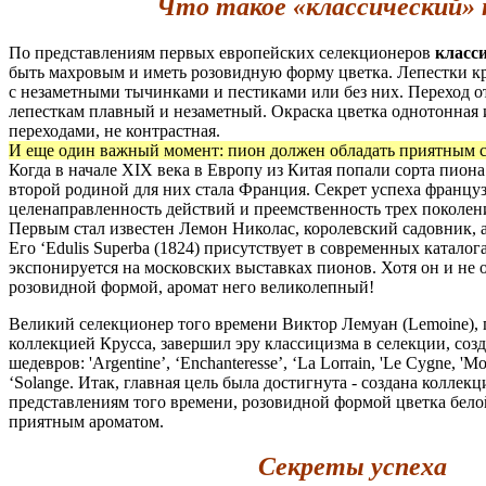
Что такое «классический» 
По представлениям первых европейских селекционеров
класс
быть махровым и иметь розовидную форму цветка. Лепестки к
с незаметными тычинками и пестиками или без них. Переход 
лепесткам плавный и незаметный. Окраска цветка однотонная
переходами, не контрастная.
И еще один важный момент: пион должен обладать приятным 
Когда в начале XIX века в Европу из Китая попали сорта пион
второй родиной для них стала Франция. Секрет успеха француз
целенаправленность действий и преемственность трех поколен
Первым стал известен Лемон Николас, королевский садовник, а
Его ‘Edulis Superba (1824) присутствует в современных каталог
экспонируется на московских выставках пионов. Хотя он и не 
розовидной формой, аромат него великолепный!
Великий селекционер того времени Виктор Лемуан (Lemoine), 
коллекцией Крусса, завершил эру классицизма в селекции, соз
шедевров: 'Argentine’, ‘Enchanteresse’, ‘La Lorrain, 'Le Cygne, 'Mo
‘Solange. Итак, главная цель была достигнута - создана коллекц
представлениям того времени, розовидной формой цветка белой
приятным ароматом.
Секреты успеха