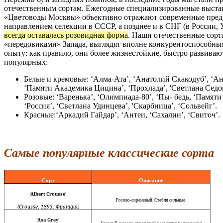
отечественным сортам. Ежегодные специализированные выста
«Цветоводы Москвы» объективно отражают современные пред
направлением селекции в СССР, а позднее и в СНГ (в России, 
всегда оставалась розовидная форма
. Наши отечественные сорта
«передовиками» Запада, выглядят вполне конкурентоспособны
опыту: как правило, они более жизнестойкие, быстро развиваю
популярных:
Белые и кремовые: ‘Алма-Ата’, ‘Анатолий Скакодуб’, ‘Ан
‘Памяти Академика Цицина’, ‘Прохлада’, 'Светлана Седо
Розовые: ‘Варенька’, ‘Олимпиада-80’, ‘Пы- бедь, ‘Памяти 
‘Россия’, ‘Светлана Удинцева’, 'Скарбница’, ‘Сольвейг’.
Красные:‘Аркадий Гайдар’, ‘Антеи, ‘Сахалин’, ‘Свиточ’.
Самые популярные классические сорта
Сорт
Описание
‘Albert Crousse’
Розово-сиреневый. Стебли сильные.
(Crousse,
1893, Франция)
‘Asa Grey’