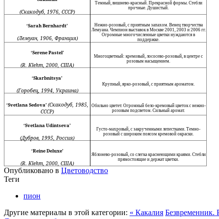
Темный, вишнево-красный. Прекрасной формы. Стебли
прочные. Душистый.
(Скакодуб,
1976,
СССР)
‘Sarah Bernhardt’
Нежно-розовый, с приятным запахом. Венец творчества
Лемуана. Чемпион выставок в Москве 2001, 2003 и 2006 гг.
Огромные многочисленные цветки нуждаются в
(Лемуан,
1906,
Франция)
поддержке.
‘Serene Pastel’
Многоцветный: кремовый, лососево-розовый, в центре с
розовым насыщением.
(R. Klehm, 2000,
США
)
‘Skarbnitsya’
Крупный, ярко-розовый, с приятным ароматом.
(Горобец,
1994,
Украина)
(Скакодуб,
1985,
‘Svetlana Sedova’
Обильно цветет. Огромный бело-кремовый цветок с нежно-
СССР)
розовым подсветом. Сильный аромат.
‘Svetlana Udintseva’
Густо-махровый, с закрученными лепестками. Темно-
розовый с широким поясом кремовой окраски.
(Дубров,
1995,
Россия)
‘Reine Deluxe’
Яблонево-розовый, со слегка краснеющими кра­ями. Стебли
прямостоящие и держат цветки.
(R. Klehm, 2000,
США
)
Опубликовано в
Цветоводство
Теги
пион
Другие материалы в этой категории:
« Какалия
Безвременник. 