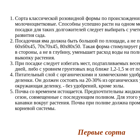
Сорта классической розовидной формы по происхождени
молочноцветковые. Способны успешно расти на одном мес
посадки для таких долгожителей следует выбирать с уче
развития сада.
Посадочная яма должна быть большой по площади, а не п
60x60x45, 70x70x45, 80x80x50. Такая форма стимулирует
в стороны, а не в глубину, уменьшает расход воды на по
выкопку растения.
При посадке следует избегать мест, подтапливаемых вес
дней, либо с уровнем грунтовых вод ближе 1,2-1,5 м от 
Питательный слой с органическими и химическими удо
деленки. Он должен состоять на 20-30% из органических
окружающая деленку, - без удобрений, кроме золы.
Почва со временем истощается. Предпочтительны жидкие 
сезон, совмещенные с последующим поливом. Для этого 
канавки вокруг растения. Почва при поливе должна пром
корневой системы.
Первые сорта