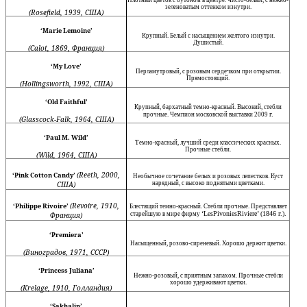
зеленоватым оттенком изнутри.
(Rosefield, 1939,
США)
‘Marie Lemoine’
Крупный. Белый с насыщением желтого изнутри.
Душистый.
(Calot, 1869,
Франция)
‘My Love’
Перламутровый, с розовым сердечком при от­крытии.
Прямостоящий.
(Hollingsworth, 1992,
США)
‘Old Faithful’
Крупный, бархатный темно-красный. Высокий, стебли
г.
прочные. Чемпион московской выстав­ки 2009
(Glasscock-Falk, 1964,
США
)
‘Paul M. Wild’
Темно-красный, лучший среди классических красных.
Прочные стебли.
(Wild, 1964,
США
)
(Reeth, 2000,
‘Pink Cotton Candy’
Необычное сочетание белых и розовых лепест­ков. Куст
США
)
нарядный, с высоко поднятыми цвет­ками.
(Revoire, 1910,
‘Philippe Rivoire’
Блестящий темно-красный. Стебли прочные. Представляет
‘
Les
Pivonies
Riviere
’
(1846 г.).
Франция)
старейшую в мире фирму
‘Premiera’
Насыщенный, розово-сиреневый. Хорошо дер­жит цветки.
(Виноградов,
1971,
СССР)
‘Princess Juliana’
Нежно-розовый, с приятным запахом. Прочные стебли
хорошо удерживают цветки.
(Krelage, 1910,
Голландия)
‘Sakhalin’