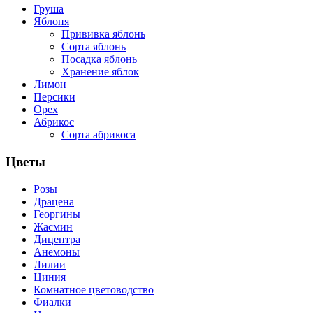
Груша
Яблоня
Прививка яблонь
Сорта яблонь
Посадка яблонь
Хранение яблок
Лимон
Персики
Орех
Абрикос
Сорта абрикоса
Цветы
Розы
Драцена
Георгины
Жасмин
Дицентра
Анемоны
Лилии
Циния
Комнатное цветоводство
Фиалки