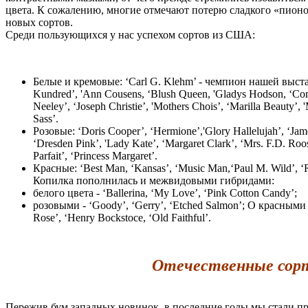
цвета. К сожалению, многие отмечают потерю сладкого «пионо
новых сортов.
Среди пользующихся у нас успехом сортов из США:
Белые и кремовые: ‘Carl G. Klehm’ - чемпион нашей выста
Kundred’, 'Ann Cousens, ‘Blush Queen, 'Gladys Hodson, ‘Cori
Neeley’, ‘Joseph Christie’, 'Mothers Chois’, ‘Marilla Beauty’, 
Sass’.
Розовые: ‘Doris Cooper’, ‘Hermione’,'Glory Hallelujah’, ‘Jame
‘Dresden Pink’, 'Lady Kate’, ‘Margaret Clark’, ‘Mrs. F.D. Roose
Parfait’, ‘Princess Margaret’.
Красные: ‘Best Man, ‘Kansas’, ‘Music Man,‘Paul M. Wild’, ‘R
Копилка пополнилась и межвидовыми гибридами:
белого цвета - ‘Ballerina, ‘My Love’, ‘Pink Cotton Candy’;
розовыми - ‘Goody’, ‘Gerry’, ‘Etched Salmon’; О красными -
Rose’, ‘Henry Bockstoce, ‘Old Faithful’.
Отечественные сор
Пережив бум западных новинок, в последние годы мы стали пр