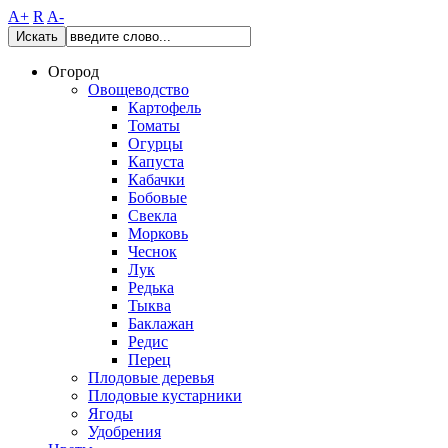
A+
R
A-
Искать
Огород
Овощеводство
Картофель
Томаты
Огурцы
Капуста
Кабачки
Бобовые
Свекла
Морковь
Чеснок
Лук
Редька
Тыква
Баклажан
Редис
Перец
Плодовые деревья
Плодовые кустарники
Ягоды
Удобрения