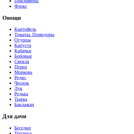
Цикламены
Флокс
Овощи
Картофель
Томаты. Помидоры
Огурцы
Капуста
Кабачки
Бобовые
Свекла
Перец
Морковь
Редис
Чеснок
Лук
Редька
Тыква
Баклажан
Для дачи
Беседки
Теплица