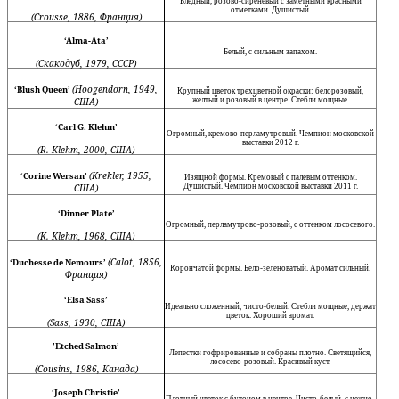
Бледный, розово-сиреневый с заметными крас­ными
отметками. Душистый.
(Crousse, 1886,
Франция)
‘Alma-Ata’
Белый, с сильным запахом.
(Скакодуб,
1979,
СССР)
(Hoogendorn, 1949,
‘Blush Queen’
Крупный цветок трехцветной окраски: бело­розовый,
США)
желтый и розовый в центре. Стебли мощные.
‘Carl G. Klehm’
Огромный, кремово-перламутровый. Чемпион московской
выставки 2012 г.
(R. Klehm, 2000,
США
)
(Krekler, 1955,
‘Corine Wersan’
Изящной формы. Кремовый с палевым оттенком.
США)
Душистый. Чемпион московской выставки 2011 г.
‘Dinner Plate’
Огромный, перламутрово-розовый, с оттенком лососевого.
(K. Klehm, 1968,
США
)
(Calot, 1856,
‘Duchesse de Nemours’
Корончатой формы. Бело-зеленоватый. Аромат сильный.
Франция
)
‘Elsa Sass’
Идеально сложенный, чисто-белый. Стебли мощ­ные, держат
цветок. Хороший аромат.
(Sass, 1930,
США)
'Etched Salmon’
Лепестки гофрированные и собраны плотно. Све­тящийся,
лососево-розовый. Красивый куст.
(Cousins, 1986,
Канада)
‘Joseph Christie’
Плотный цветок с бутоном в центре. Чисто-бе­лый, с нежно-