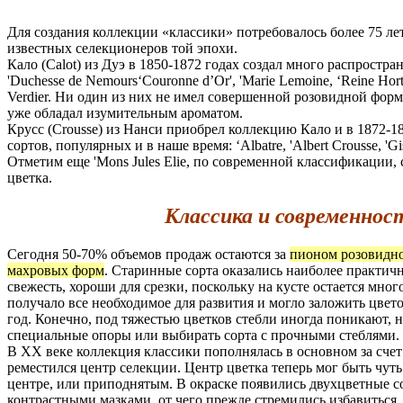
Для создания коллекции «классики» потребовалось более 75 ле
известных селекционеров той эпохи.
Кало (Calot) из Дуэ в 1850-1872 годах создал много распростра
'Duchesse de Nemours‘Couronne d’Or', 'Marie Lemoine, ‘Reine Horte
Verdier. Ни один из них не имел совершенной розовидной формы
уже обладал изумительным ароматом.
Крусс (Crousse) из Нанси приобрел коллекцию Кало и в 1872-18
сортов, популярных и в наше время: ‘Albatre, 'Albert Crousse, 'G
Отметим еще 'Mons Jules Elie, по современной классификации
цветка.
Классика и современнос
Сегодня 50-70% объемов продаж остаются за
пионом розовидно
махровых форм
. Старинные сорта оказались наиболее практич
свежесть, хороши для срезки, поскольку на кусте остается мног
получало все необходимое для развития и могло заложить цве
год. Конечно, под тяжестью цветков стебли иногда поникают, 
специальные опоры или выбирать сорта с прочными стеблями.
В XX веке коллекция классики пополнялась в основном за счет
реместился центр селекции. Центр цветка теперь мог быть чут
центре, или приподнятым. В окраске появились двухцветные со
контрастными мазками, от чего прежде стремились избавиться.