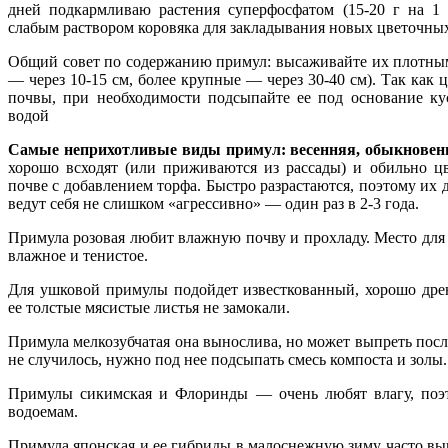
дней подкармливаю растения суперфосфатом (15-20 г на 1
слабым раствором коровяка для закладывания новых цветочных
Общий совет по содержанию примул: высаживайте их плотны
— через 10-15 см, более крупные — через 30-40 см). Так как
почвы, при необходимости подсыпайте ее под основание ку
водой
Самые неприхотливые виды примул: весенняя, обыкновен
хорошо всходят (или приживаются из рассады) и обильно цв
почве с добавлением торфа. Быстро разрастаются, поэтому их д
ведут себя не слишком «агрессивно» — один раз в 2-3 года.
Примула розовая любит влажную почву и прохладу. Место для 
влажное и тенистое.
Для ушковой примулы подойдет известкованный, хорошо дре
ее толстые мясистые листья не замокали.
Примула мелкозубчатая она вынослива, но может выпреть посл
не случилось, нужно под нее подсыпать смесь компоста и золы.
Примулы сикимская и Флоринды — очень любят влагу, поэ
водоемам.
Примула японская и ее гибриды в малоснежную зиму часто вы