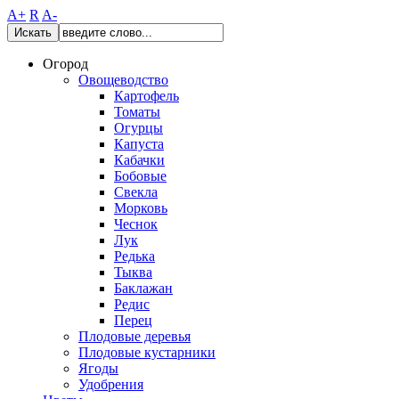
A+
R
A-
Искать
Огород
Овощеводство
Картофель
Томаты
Огурцы
Капуста
Кабачки
Бобовые
Свекла
Морковь
Чеснок
Лук
Редька
Тыква
Баклажан
Редис
Перец
Плодовые деревья
Плодовые кустарники
Ягоды
Удобрения