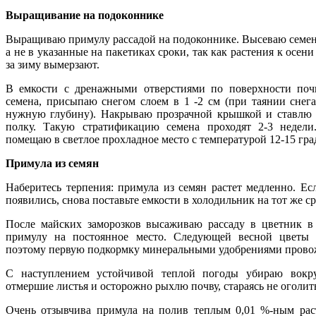
Выращивание на подоконнике
Выращиваю примулу рассадой на подоконнике. Высеваю семена
а не в указанные на пакетиках сроки, так как растения к осен
за зиму вымерзают.
В емкости с дренажными отверстиями по поверхности поч
семена, присыпаю снегом слоем в 1 -2 см (при таянии снега
нужную глубину). Накрываю прозрачной крышкой и ставлю
полку. Такую стратификацию семена проходят 2-3 недели
помещаю в светлое прохладное место с температурой 12-15 гра
Примула из семян
Наберитесь терпения: примула из семян растет медленно. Ес
появились, снова поставьте емкости в холодильник на тот же с
После майских заморозков высаживаю рассаду в цветник в
примулу на постоянное место. Следующей весной цветы 
поэтому первую подкормку минеральными удобрениями провож
С наступлением устойчивой теплой погоды убираю вокр
отмершие листья и осторожно рыхлю почву, стараясь не оголит
Очень отзывчива примула на полив теплым 0,01 %-ным раст