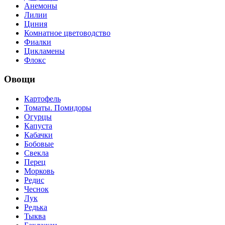
Анемоны
Лилии
Циния
Комнатное цветоводство
Фиалки
Цикламены
Флокс
Овощи
Картофель
Томаты. Помидоры
Огурцы
Капуста
Кабачки
Бобовые
Свекла
Перец
Морковь
Редис
Чеснок
Лук
Редька
Тыква