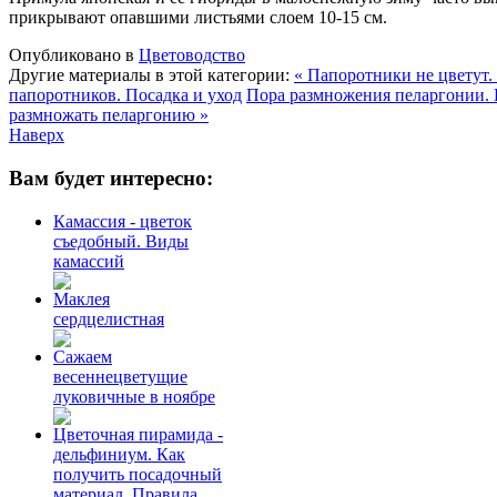
прикрывают опавшими листьями слоем 10-15 см.
Опубликовано в
Цветоводство
Другие материалы в этой категории:
« Папоротники не цветут
папоротников. Посадка и уход
Пора размножения пеларгонии. 
размножать пеларгонию »
Наверх
Вам будет интересно:
Камассия - цветок
съедобный. Виды
камассий
Маклея
сердцелистная
Сажаем
весеннецветущие
луковичные в ноябре
Цветочная пирамида -
дельфиниум. Как
получить посадочный
материал. Правила