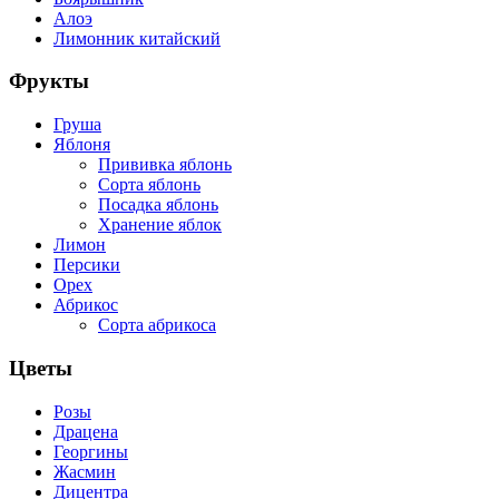
Алоэ
Лимонник китайский
Фрукты
Груша
Яблоня
Прививка яблонь
Сорта яблонь
Посадка яблонь
Хранение яблок
Лимон
Персики
Орех
Абрикос
Сорта абрикоса
Цветы
Розы
Драцена
Георгины
Жасмин
Дицентра