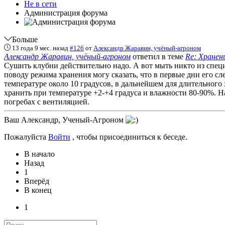
Не в сети
Администрация форума
Больше
13 года 9 мес. назад
#126
от
Александр Жаравин, учёный-агроном
Александр Жаравин, учёный-агроном
ответил в теме
Re: Хранен
Сушить клубни действительно надо. А вот мыть никто из специ
поводу режима хранения могу сказать, что в первые дни его сл
температуре около 10 градусов, в дальнейшем для длительного 
хранить при температуре +2-+4 градуса и влажности 80-90%. Н
погребах с вентиляцией.
Ваш Aлександр, Ученый-Агроном
Пожалуйста
Войти
, чтобы присоединиться к беседе.
В начало
Назад
1
Вперёд
В конец
1