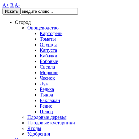
A+
R
A-
Искать
Огород
Овощеводство
Картофель
Томаты
Огурцы
Капуста
Кабачки
Бобовые
Свекла
Морковь
Чеснок
Лук
Редька
Тыква
Баклажан
Редис
Перец
Плодовые деревья
Плодовые кустарники
Ягоды
Удобрения