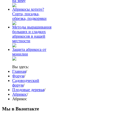
на зиму
Абрикосы хотите?
Сорта, посадка,
обрезка, подкормки
Методы выращивания
больших и сладких
абрикосов в нашей
местности
Защита абрикоса от
монилии
Вы здесь:
Главная
/
Форум
/
Садоводческий
форум
/
Плодовые деревья
/
Абрикос
/
Абрикос
Мы в Вконтакте