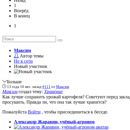
Назад
1
Вперёд
В конец
1
Максим
Автор темы
Не в сети
Новый участник
Больше
13 года 10 мес. назад
#111
от
Максим
Максим
создал тему:
Хранение
Как лучше сохранить урожай картофеля? Советуют перед закла
просушить. Правда ли, что она так лучше хранится?
Пожалуйста
Войти
, чтобы присоединиться к беседе.
Александр Жаравин, учёный-агроном