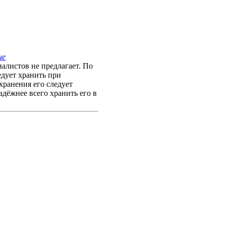
ие
алистов не предлагает. По
едует хранить при
хранения его следует
адёжнее всего хранить его в