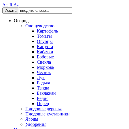
A+
R
A-
Искать
Огород
Овощеводство
Картофель
Томаты
Огурцы
Капуста
Кабачки
Бобовые
Свекла
Морковь
Чеснок
Лук
Редька
Тыква
Баклажан
Редис
Перец
Плодовые деревья
Плодовые кустарники
Ягоды
Удобрения