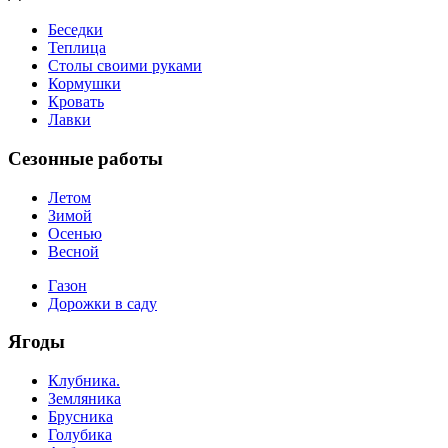
Беседки
Теплица
Столы своими руками
Кормушки
Кровать
Лавки
Сезонные работы
Летом
Зимой
Осенью
Весной
Газон
Дорожки в саду
Ягоды
Клубника.
Земляника
Брусника
Голубика