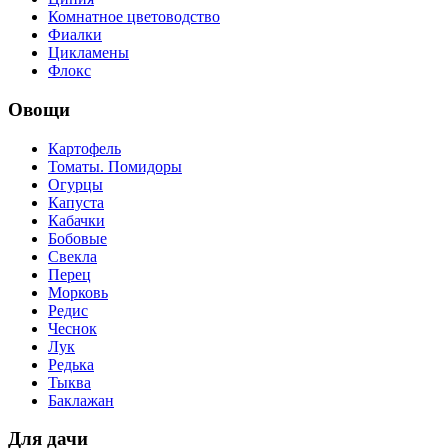
Комнатное цветоводство
Фиалки
Цикламены
Флокс
Овощи
Картофель
Томаты. Помидоры
Огурцы
Капуста
Кабачки
Бобовые
Свекла
Перец
Морковь
Редис
Чеснок
Лук
Редька
Тыква
Баклажан
Для дачи