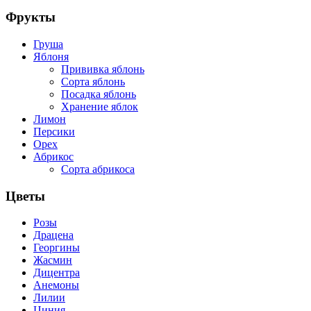
Фрукты
Груша
Яблоня
Прививка яблонь
Сорта яблонь
Посадка яблонь
Хранение яблок
Лимон
Персики
Орех
Абрикос
Сорта абрикоса
Цветы
Розы
Драцена
Георгины
Жасмин
Дицентра
Анемоны
Лилии
Циния