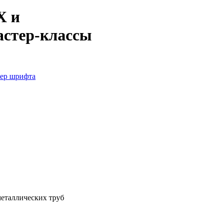
Х и
астер-классы
мер шрифта
металлических труб