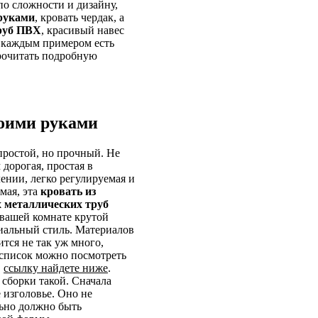
по сложности и дизайну,
 руками
, кровать чердак, а
труб ПВХ
, красивый навес
 каждым примером есть
прочитать подробную
воими руками
простой, но прочный. Не
дорогая, простая в
ении, легко регулируемая и
мая, эта
кровать из
 металлических труб
 вашей комнате крутой
иальный стиль. Материалов
тся не так уж много,
список можно посмотреть
,
ссылку найдете ниже
.
сборки такой. Сначала
 изголовье. Оно не
льно должно быть