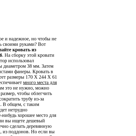
ое и надежное, но чтобы не
ь своими руками? Вот
лайте кровать из
б
. На сборку этой кровати
втор использовал
 диаметром 38 мм. Затем
истами фанеры. Кровать в
еет размеры 170 X 244 X 61
беспечивает
много места для
вам это не нужно, можно
размер, чтобы облегчить
ократить трубу из-за
. В общем, с таким
удет нетрудно
е-нибудь хорошее место для
сли вы ищете дешевый
ечно сделать деревянную
, из поддонов. Но если вы