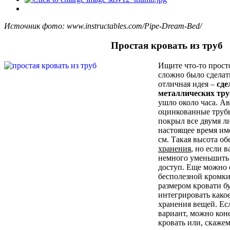
Источник фото: www.instructables.com/Pipe-Dream-Bed/
Простая кровать из труб
Ищите что-то прост
сложно было сделат
отличная идея –
сде
металлических тру
ушло около часа. А
оцинкованные трубы
покрыл все двумя л
настоящее время им
см. Такая высота о
хранения
, но если 
немного уменьшить 
доступ. Еще можно с
бесполезной кромки
размером кровати б
интегрировать како
хранения вещей. Е
вариант, можно кон
кровать или, скажем