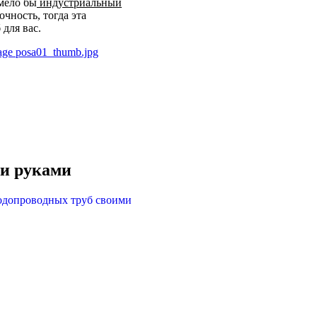
имело бы
индустриальный
чность, тогда эта
 для вас.
ми руками