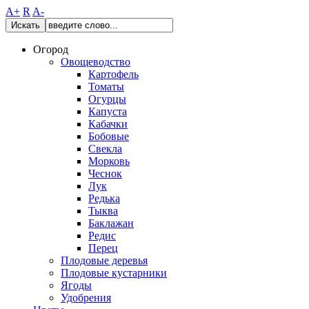
A+
R
A-
Искать
Огород
Овощеводство
Картофель
Томаты
Огурцы
Капуста
Кабачки
Бобовые
Свекла
Морковь
Чеснок
Лук
Редька
Тыква
Баклажан
Редис
Перец
Плодовые деревья
Плодовые кустарники
Ягоды
Удобрения