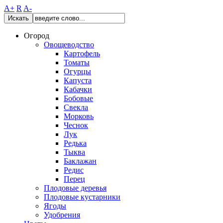
A+
R
A-
Искать
Огород
Овощеводство
Картофель
Томаты
Огурцы
Капуста
Кабачки
Бобовые
Свекла
Морковь
Чеснок
Лук
Редька
Тыква
Баклажан
Редис
Перец
Плодовые деревья
Плодовые кустарники
Ягоды
Удобрения