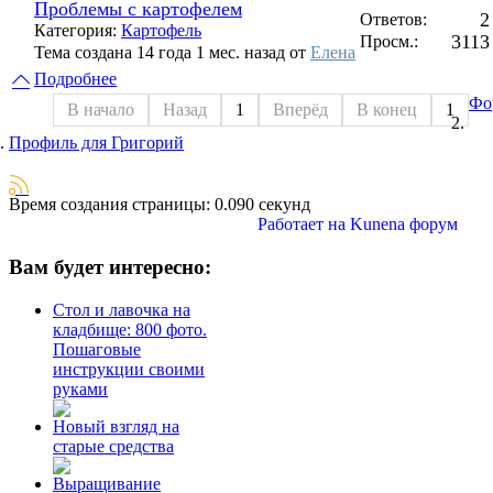
Проблемы с картофелем
2
Ответов:
Категория:
Картофель
3113
Просм.:
Тема создана 14 года 1 мес. назад от
Елена
Подробнее
Фо
В начало
Назад
1
Вперёд
В конец
1
Профиль для Григорий
Время создания страницы: 0.090 секунд
Работает на
Kunena форум
Вам будет интересно:
Стол и лавочка на
кладбище: 800 фото.
Пошаговые
инструкции своими
руками
Новый взгляд на
старые средства
Выращивание