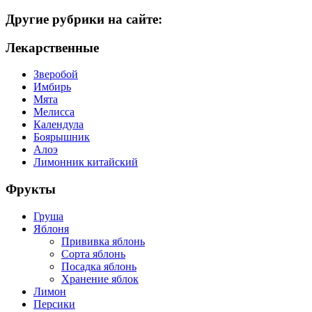
Другие рубрики на сайте:
Лекарственные
Зверобой
Имбирь
Мята
Мелисса
Календула
Боярышник
Алоэ
Лимонник китайский
Фрукты
Груша
Яблоня
Прививка яблонь
Сорта яблонь
Посадка яблонь
Хранение яблок
Лимон
Персики