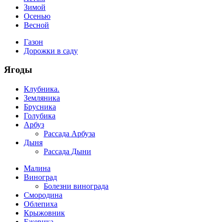
Зимой
Осенью
Весной
Газон
Дорожки в саду
Ягоды
Клубника.
Земляника
Брусника
Голубика
Арбуз
Рассада Арбуза
Дыня
Рассада Дыни
Малина
Виноград
Болезни винограда
Смородина
Облепиха
Крыжовник
Ежевика