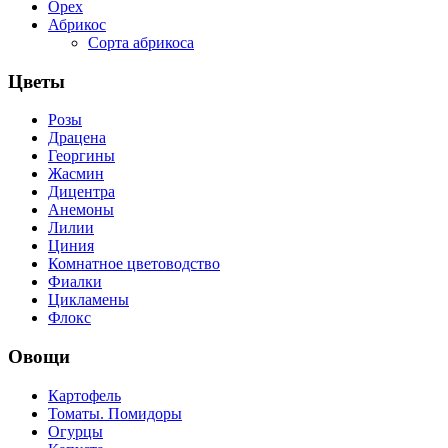
Орех
Абрикос
Сорта абрикоса
Цветы
Розы
Драцена
Георгины
Жасмин
Дицентра
Анемоны
Лилии
Циния
Комнатное цветоводство
Фиалки
Цикламены
Флокс
Овощи
Картофель
Томаты. Помидоры
Огурцы