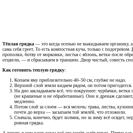
Тёплая грядка
— это когда осенью не выкидываем органику, а 
сама себя греет. То есть компостная куча, только с подогревом.
прополки, ботву от морковки, листья с яблонь, ветки после обр
отцвели, — и сбрасываем в траншею. Двор чистый, совесть спо
Как готовить теплую грядку
:
Копаем яму приблизительно 40–50 см, глубже не надо.
Верхний слой земли кидаем рядом, он потом пригодится.
На дно закладываем всё, что покрупнее: чурбачки, ветки
(не крашеные и не обработанные). Они и дренаж сделают,
медленно.
Потом слой за слоем — вся мелочь: трава, листва, кухон
почти до верха — засыпаем той землёй, что отложили.
Сначала, конечно, будет холмик, но за зиму всё осядет, пе
ровная грядка.
А теперь
в чем идея
: когда всё это гниёт, идёт тепло. Прямо ка