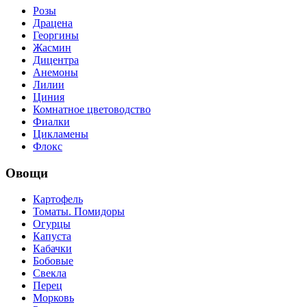
Розы
Драцена
Георгины
Жасмин
Дицентра
Анемоны
Лилии
Циния
Комнатное цветоводство
Фиалки
Цикламены
Флокс
Овощи
Картофель
Томаты. Помидоры
Огурцы
Капуста
Кабачки
Бобовые
Свекла
Перец
Морковь