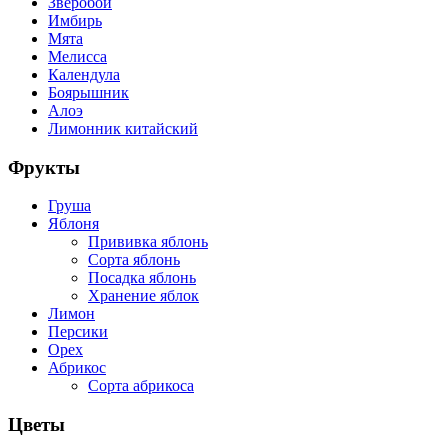
Зверобой
Имбирь
Мята
Мелисса
Календула
Боярышник
Алоэ
Лимонник китайский
Фрукты
Груша
Яблоня
Прививка яблонь
Сорта яблонь
Посадка яблонь
Хранение яблок
Лимон
Персики
Орех
Абрикос
Сорта абрикоса
Цветы