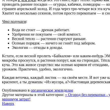
проводить ранние посадки — огурцы, кабачки, помидоры — кор
страшен апрельский холод. И года через три-четыре вся эта куч
Хватит на несколько сезонов, потом просто перекопаем — и сн
Что получаем
:
Вода не стоит — дренаж работает.
Удобрения не покупаем — свой компост.
Весной тепло — растения стартуют раньше.
Осенью порядок — ничего не гниёт под забором.
Экология — отходы в доходы.
Кстати, если весной пролить «Байкалом» или каким-нибудь ЭМ
микробы проснутся, и растения попрут, как на стероидах. Тёпл
куча. Это как живое существо: мы осенью кормим её отходами, 
урожаем. Практично, удобно, экологично.
Каждая веточка, каждый листик — на своём месте. И вот уже к
краснеют, а ты думаешь: «Из мусора, а?»Настоящая деревенская
Опубликовано в
органическое земледелие
Другие материалы в этой категории:
« Огород без перекопки -
минимум затрат!
Наверх