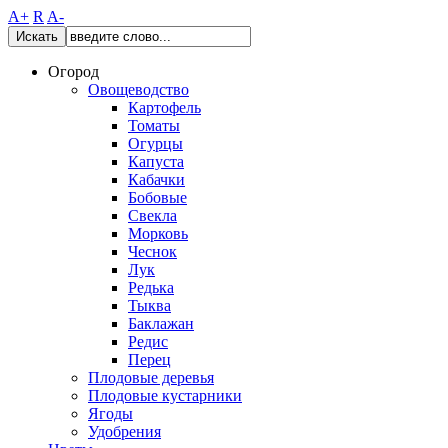
A+
R
A-
Искать
Огород
Овощеводство
Картофель
Томаты
Огурцы
Капуста
Кабачки
Бобовые
Свекла
Морковь
Чеснок
Лук
Редька
Тыква
Баклажан
Редис
Перец
Плодовые деревья
Плодовые кустарники
Ягоды
Удобрения