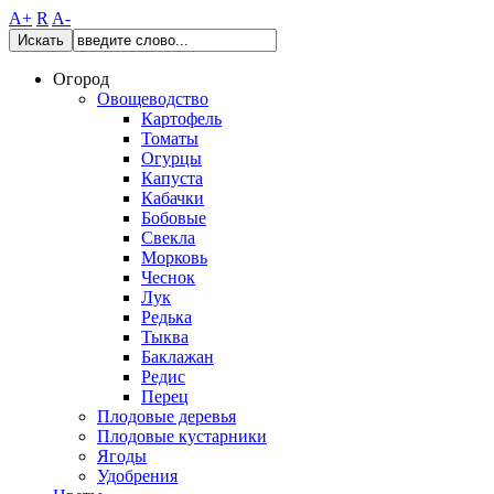
A+
R
A-
Искать
Огород
Овощеводство
Картофель
Томаты
Огурцы
Капуста
Кабачки
Бобовые
Свекла
Морковь
Чеснок
Лук
Редька
Тыква
Баклажан
Редис
Перец
Плодовые деревья
Плодовые кустарники
Ягоды
Удобрения