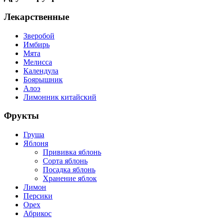
Лекарственные
Зверобой
Имбирь
Мята
Мелисса
Календула
Боярышник
Алоэ
Лимонник китайский
Фрукты
Груша
Яблоня
Прививка яблонь
Сорта яблонь
Посадка яблонь
Хранение яблок
Лимон
Персики
Орех
Абрикос