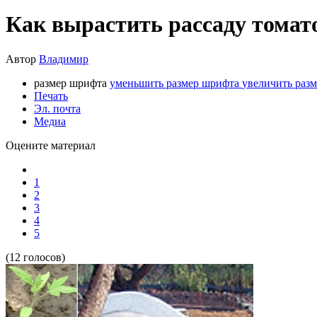
Как вырастить рассаду томат
Автор
Владимир
размер шрифта
уменьшить размер шрифта
увеличить раз
Печать
Эл. почта
Медиа
Оцените материал
1
2
3
4
5
(12 голосов)